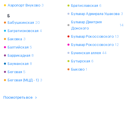
Аэропорт Внуково
3
Братиславская
6
Бульвар Адмирала Ушакова
3
Б
Бульвар Дмитрия
Бабушкинская
20
14
Донского
Багратионовская
4
Бульвар Рокоссовского
13
Баковка
3
Бульвар Рокоссовского
12
Балтийская
5
Бунинская аллея
44
Баррикадная
8
Бутырская
6
Бауманская
8
Быково
1
Беговая
5
Беговая (МЦД - 1)
3
Посмотреть все