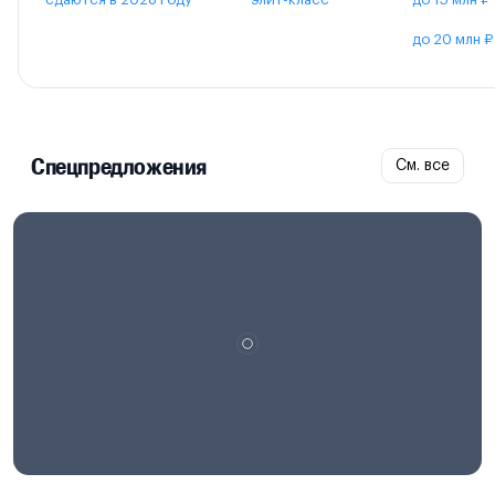
до 20 млн ₽
Спецпредложения
См. все
Проектная декларация на
наш.дом.рф