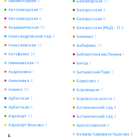
Авиамоторная
5
Беломорская
13
Автозаводская
11
Белорусская
4
Автозаводская
6
Белорусская
6
Академическая
10
Белорусская (МЦД - 1)
9
Александровский сад
4
Беляево
7
Алексеевская
12
Бибирево
22
Алтуфьево
36
Библиотека им.Ленина
1
Аминьевская
14
Битца
1
Андроновка
1
Битцевский Парк
1
Аникеевка
4
Борисово
4
Аннино
30
Боровицкая
7
Арбатская
7
Боровское шоссе
2
Арбатская
5
Ботанический сад
8
Аэропорт
13
Ботанический сад
3
Аэропорт Внуково
3
Братиславская
6
Бульвар Адмирала Ушакова
3
Б