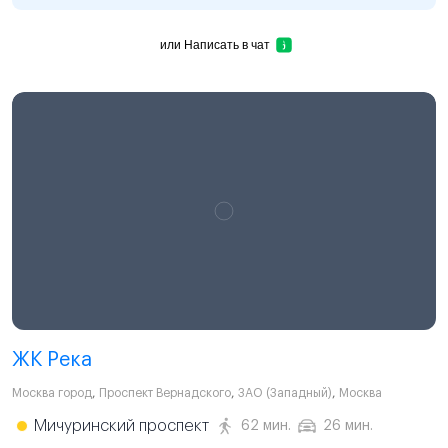
или
Написать в чат
ЖК Река
Москва город
,
Проспект Вернадского
,
ЗАО (Западный)
,
Москва
Мичуринский проспект
62 мин.
26 мин.