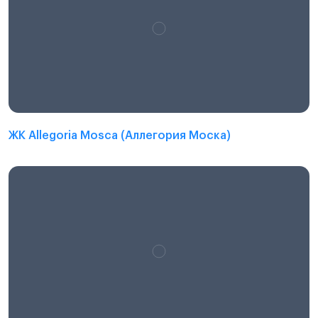
ЖК Allegoria Mosca (Аллегория Моска)