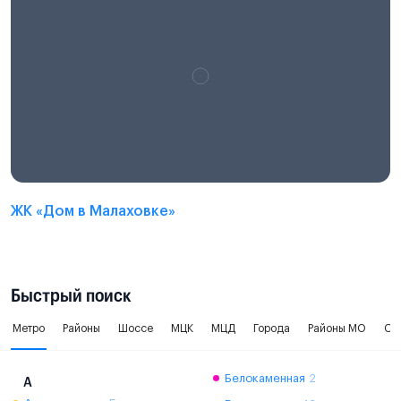
ЖК «Дом в Малаховке»
Быстрый поиск
Метро
Районы
Шоссе
МЦК
МЦД
Города
Районы МО
Ок
Белокаменная
2
А