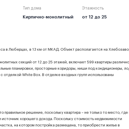
Тип дома
Этажность
Кирпично-монолитный
от 12 до 25
са в Люберцах, в 13 км от МКАД. Объект располагается на Хлебозав
нолитных секций от 12 до 25 этажей, включает 599 квартиры различн
нальные планировки, просторные коридоры, ниши под кондиционеры, л
с отделкой White Box. В отделке входных групп использованы
то правильное решение, поскольку квартира – не только то место, где
ий источник хорошего дохода. Поскольку стоимость недвижимости
участка, на котором постройка размещена, то приобрести жилье в