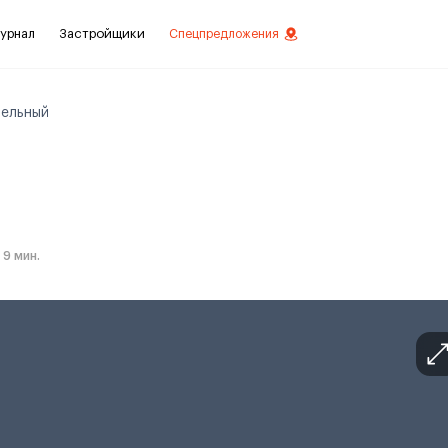
урнал
Застройщики
Спецпредложения
ельный
стиций
ой отделкой
лки
9 мин.
нты с отделкой
нты