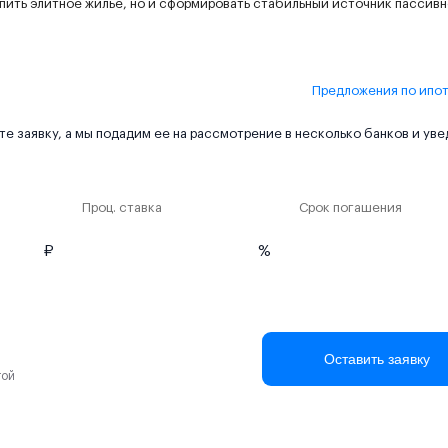
пить элитное жилье, но и сформировать стабильный источник пассив
Предложения по ипо
е заявку, а мы подадим ее на рассмотрение в несколько банков и ув
Проц. ставка
Срок погашения
₽
%
Оставить заявку
той