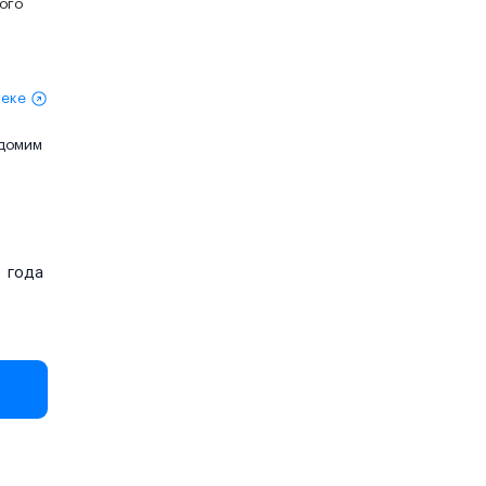
ного
теке
едомим
года