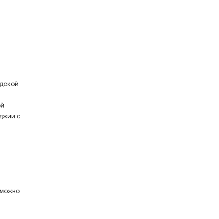
одской
ой
оджии с
 можно