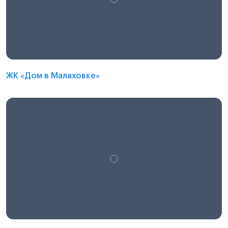
ЖК «Дом в Малаховке»