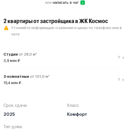
или
написать в чат
2 квартиры от застройщика в ЖК Космос
Уточняйте информацию о наличии и ценах по телефону или в
чате
Студии
от 28,0 м²
3,9 млн ₽
Студия
28,0 м²
3,9 млн ₽
3-комнатные
от 101,0 м²
Смотреть все предложения
15,4 млн ₽
3-комнатная
101,0 м²
15,4 млн ₽
Смотреть все предложения
Срок сдачи
Класс
2025
Комфорт
Тип дома