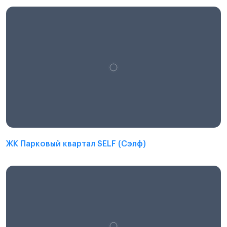
ЖК Парковый квартал SELF (Сэлф)