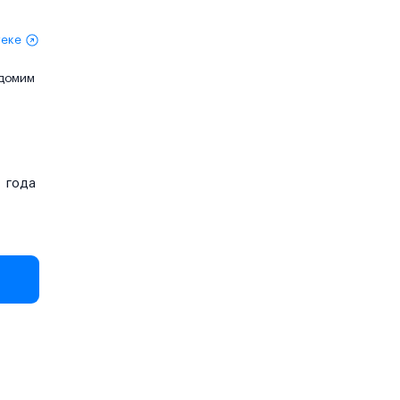
теке
едомим
года