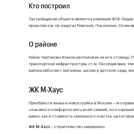
Кто построил
Застройщиком объекта является компания ФСК Лидер .
проектам как Up-квартал Римский, Поколение, Сколко
О районе
Район Чертаново Южное расположен на юге столицы. Площ
транспортной инфраструктуры ст. м. Лесопарковая, Ул
района работают: магазины, школы и детские сады, м
ЖК М-Хаус
Приобрести жилье в новостройке в Москве – это прави
спокойно и комфортно жить всей семьей, но и хороши
равно, как и стоимость земельного участка, на которо
ЖК
М-Хаус
:
строительство завершено.