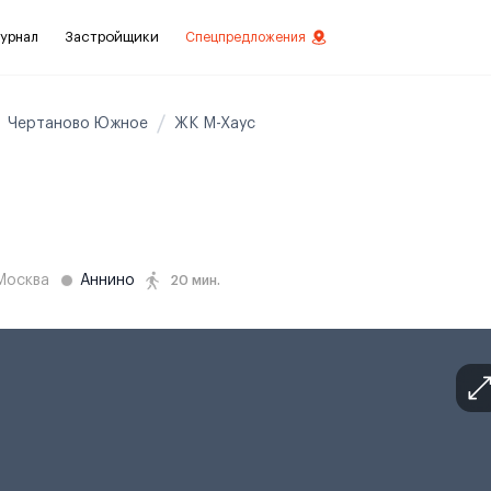
урнал
Застройщики
Спецпредложения
Чертаново Южное
ЖК М-Хаус
стиций
ой отделкой
лки
Москва
Аннино
20 мин.
нты с отделкой
нты