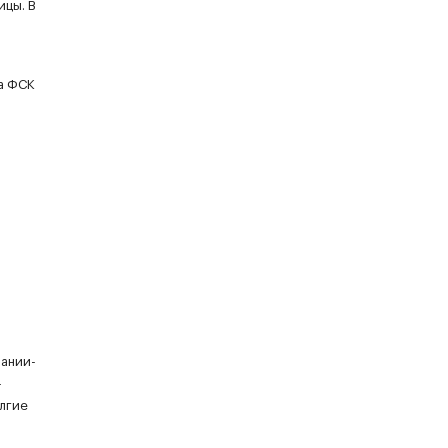
ицы. В
ка ФСК
пании-
-
олгие