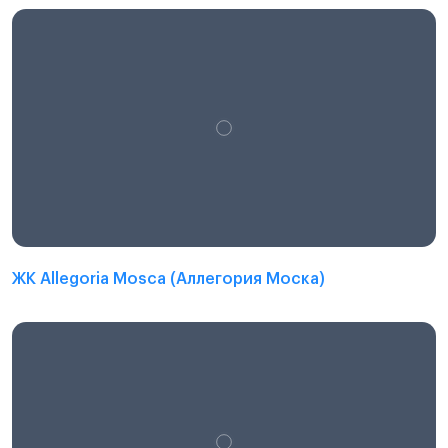
ЖК Allegoria Mosca (Аллегория Моска)