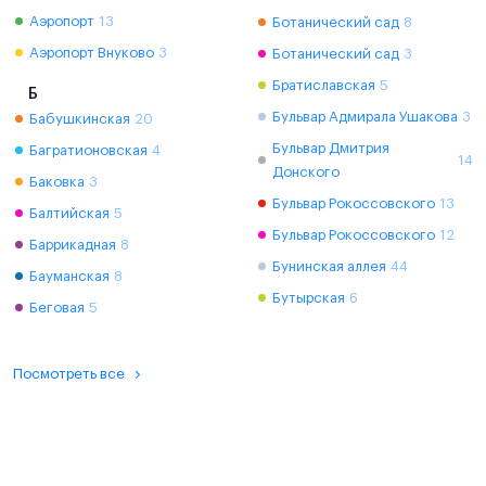
Аэропорт
13
Ботанический сад
8
Аэропорт Внуково
3
Ботанический сад
3
Братиславская
5
Б
Бульвар Адмирала Ушакова
3
Бабушкинская
20
Бульвар Дмитрия
Багратионовская
4
14
Донского
Баковка
3
Бульвар Рокоссовского
13
Балтийская
5
Бульвар Рокоссовского
12
Баррикадная
8
Бунинская аллея
44
Бауманская
8
Бутырская
6
Беговая
5
Посмотреть все