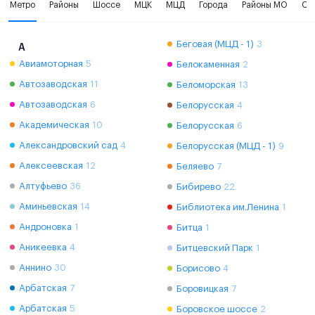
Метро
Районы
Шоссе
МЦК
МЦД
Города
Районы МО
Ок
Беговая (МЦД - 1)
3
А
Авиамоторная
5
Белокаменная
2
Автозаводская
11
Беломорская
13
Автозаводская
6
Белорусская
4
Академическая
10
Белорусская
6
Александровский сад
4
Белорусская (МЦД - 1)
9
Алексеевская
12
Беляево
7
Алтуфьево
36
Бибирево
22
Аминьевская
14
Библиотека им.Ленина
1
Андроновка
1
Битца
1
Аникеевка
4
Битцевский Парк
1
Аннино
30
Борисово
4
Арбатская
7
Боровицкая
7
Арбатская
5
Боровское шоссе
2