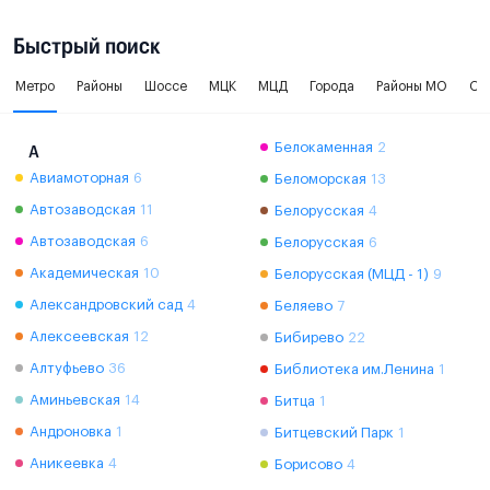
Быстрый поиск
Метро
Районы
Шоссе
МЦК
МЦД
Города
Районы МО
Ок
Белокаменная
2
А
Авиамоторная
6
Беломорская
13
Автозаводская
11
Белорусская
4
Автозаводская
6
Белорусская
6
Академическая
10
Белорусская (МЦД - 1)
9
Александровский сад
4
Беляево
7
Алексеевская
12
Бибирево
22
Алтуфьево
36
Библиотека им.Ленина
1
Аминьевская
14
Битца
1
Андроновка
1
Битцевский Парк
1
Аникеевка
4
Борисово
4