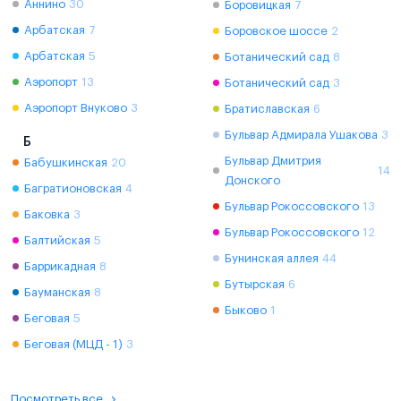
Аннино
30
Боровицкая
7
Арбатская
7
Боровское шоссе
2
Арбатская
5
Ботанический сад
8
Аэропорт
13
Ботанический сад
3
Аэропорт Внуково
3
Братиславская
6
Бульвар Адмирала Ушакова
3
Б
Бульвар Дмитрия
Бабушкинская
20
14
Донского
Багратионовская
4
Бульвар Рокоссовского
13
Баковка
3
Бульвар Рокоссовского
12
Балтийская
5
Бунинская аллея
44
Баррикадная
8
Бутырская
6
Бауманская
8
Быково
1
Беговая
5
Беговая (МЦД - 1)
3
Посмотреть все