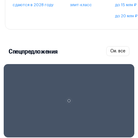
сдаются в 2028 году
элит-класс
до 15 млн ₽
до 20 млн ₽
Спецпредложения
См. все
Проектная декларация на
наш.дом.рф