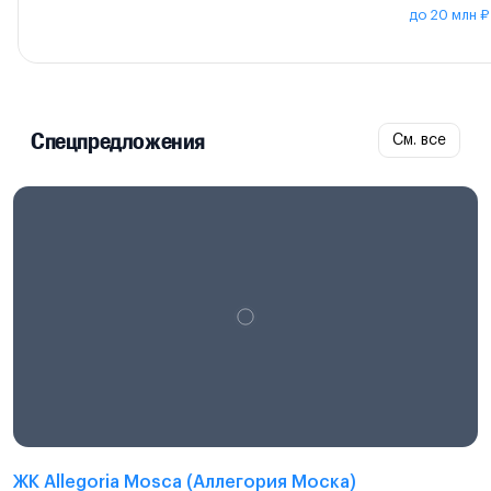
до 20 млн ₽
Спецпредложения
См. все
ЖК Allegoria Mosca (Аллегория Моска)