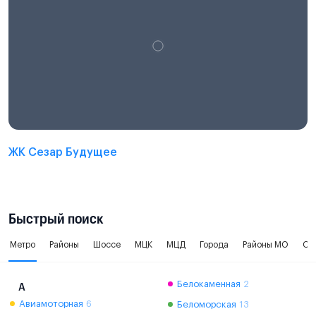
ЖК Сезар Будущее
Быстрый поиск
Метро
Районы
Шоссе
МЦК
МЦД
Города
Районы МО
Ок
Белокаменная
2
А
Авиамоторная
6
Беломорская
13