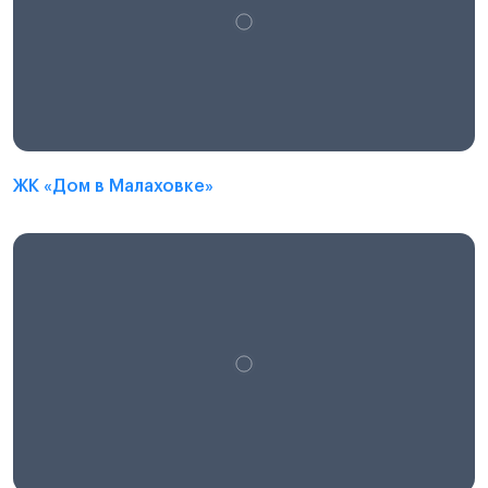
ЖК «Дом в Малаховке»