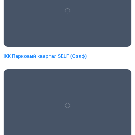
ЖК Парковый квартал SELF (Сэлф)