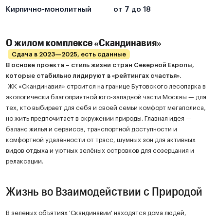
Кирпично-монолитный
от 7 до 18
Смотреть все предложения
О жилом комплексе «Скандинавия»
Сдача в 2023—2025, есть сданные
В основе проекта – стиль жизни стран Северной Европы,
которые стабильно лидируют в «рейтингах счастья».
ЖК «Скандинавия» строится на границе Бутовского лесопарка в
экологически благоприятной юго-западной части Москвы — для
тех, кто выбирает для себя и своей семьи комфорт мегаполиса,
но жить предпочитает в окружении природы. Главная идея —
баланс жилья и сервисов, транспортной доступности и
комфортной удалённости от трасс, шумных зон для активных
видов отдыха и уютных зелёных островков для созерцания и
релаксации.
Жизнь во Взаимодействии с Природой
В зеленых объятиях 'Скандинавии' находятся дома людей,