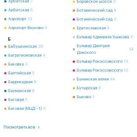
Арбатская
7
Боровское шоссе
2
Арбатская
5
Ботанический сад
8
Аэропорт
13
Ботанический сад
3
Аэропорт Внуково
3
Братиславская
6
Бульвар Адмирала Ушакова
3
Б
Бульвар Дмитрия
Бабушкинская
20
14
Донского
Багратионовская
4
Бульвар Рокоссовского
13
Баковка
3
Бульвар Рокоссовского
12
Балтийская
5
Бунинская аллея
44
Баррикадная
8
Бутырская
6
Бауманская
8
Быково
1
Беговая
5
Беговая (МЦД - 1)
3
Посмотреть все