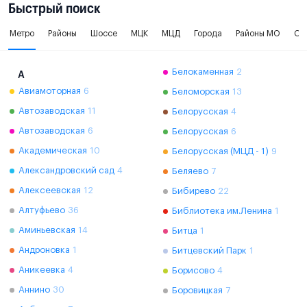
Быстрый поиск
Метро
Районы
Шоссе
МЦК
МЦД
Города
Районы МО
Ок
Белокаменная
2
А
Авиамоторная
6
Беломорская
13
Автозаводская
11
Белорусская
4
Автозаводская
6
Белорусская
6
Академическая
10
Белорусская (МЦД - 1)
9
Александровский сад
4
Беляево
7
Алексеевская
12
Бибирево
22
Алтуфьево
36
Библиотека им.Ленина
1
Аминьевская
14
Битца
1
Андроновка
1
Битцевский Парк
1
Аникеевка
4
Борисово
4
Аннино
30
Боровицкая
7