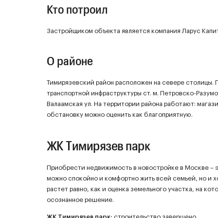
Кто потроил
Застройщиком объекта является компания Ларус Капи
О районе
Тимирязевский район расположен на севере столицы. Пло
транспортной инфраструктуры ст. м. Петровско-Разумо
Валаамская ул. На территории района работают: мага
обстановку можно оценить как благоприятную.
ЖК Тимирязев парк
Приобрести недвижимость в новостройке в Москве – эт
можно спокойно и комфортно жить всей семьей, но и 
растет равно, как и оценка земельного участка, на ко
осознанное решение.
ЖК
Тимирязев парк
:
строительство завершено.