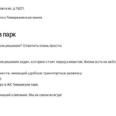
вская, д 19/21.
ско-Тимирязевская линия.
в парк
рное решение? Ответить очень просто:
для решения задач, которые стоят перед клиентом. Жилье есть на люб
 месте, имеющей удобную транспортную развязку;
l;
у в ЖК Тимирязев парк.
нашей компании. Мы на связи всегда!