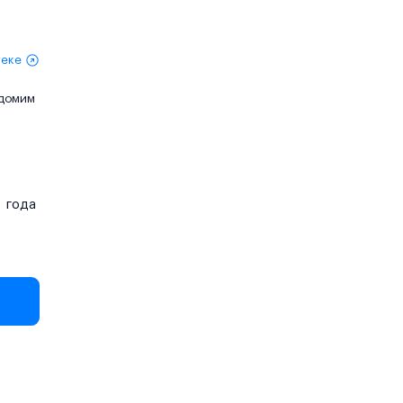
теке
едомим
года