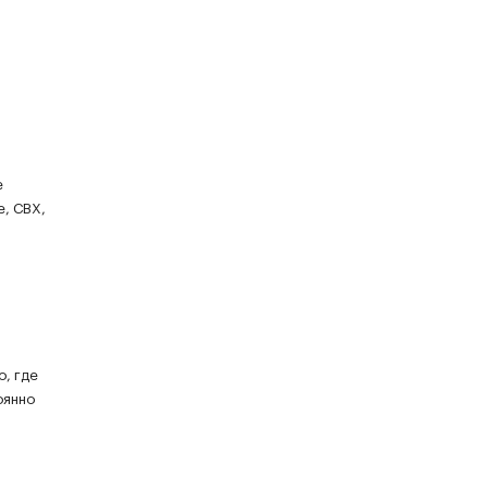
е
е, СВХ,
о, где
оянно