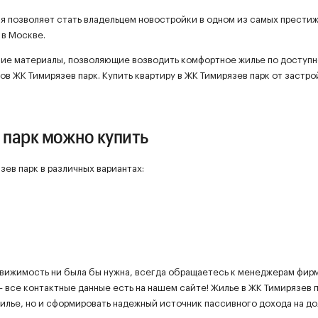
ая позволяет стать владельцем новостройки в одном из самых прести
 в Москве.
шие материалы, позволяющие возводить комфортное жилье по доступ
цов ЖК Тимирязев парк. Купить квартиру в ЖК Тимирязев парк от застр
 парк можно купить
ев парк в различных вариантах:
движимость ни была бы нужна, всегда обращаетесь к менеджерам фир
 все контактные данные есть на нашем сайте! Жилье в ЖК Тимирязев п
илье, но и сформировать надежный источник пассивного дохода на д