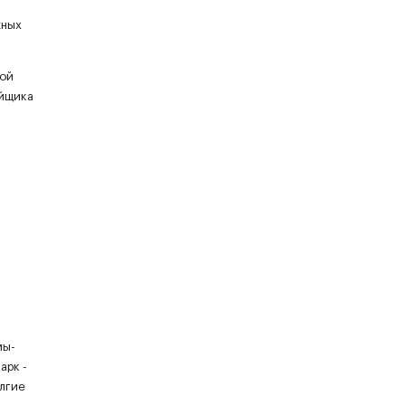
жных
ной
ойщика
мы-
арк -
олгие