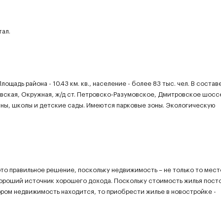
тал.
щадь района - 10.43 км. кв., население - более 83 тыс. чел. В состав
вская, Окружная, ж/д ст. Петровско-Разумовское, Дмитровское шосс
зины, школы и детские сады. Имеются парковые зоны. Экологическую
о правильное решение, поскольку недвижимость – не только то мест
хороший источник хорошего дохода. Поскольку стоимость жилья пост
тором недвижимость находится, то приобрести жилье в новостройке -