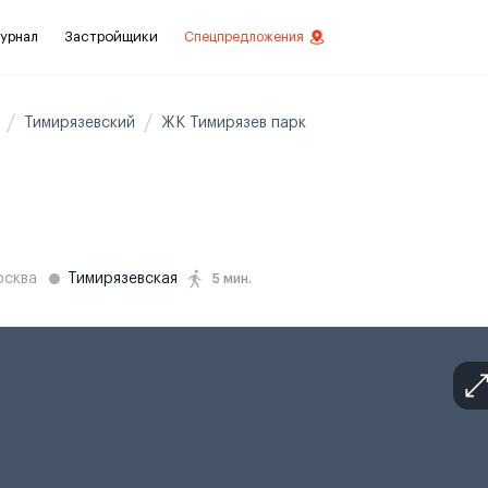
урнал
Застройщики
Спецпредложения
Тимирязевский
ЖК Тимирязев парк
стиций
ой отделкой
лки
сква
Тимирязевская
5 мин.
нты с отделкой
нты