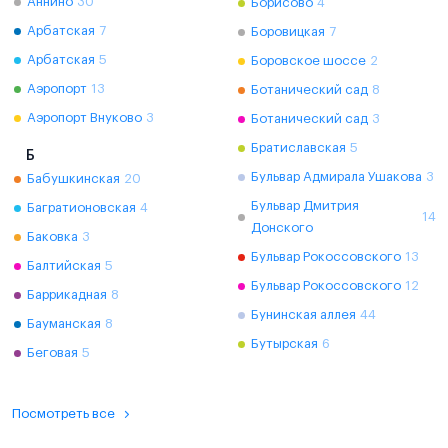
Аннино
30
Борисово
4
Арбатская
7
Боровицкая
7
Арбатская
5
Боровское шоссе
2
Аэропорт
13
Ботанический сад
8
Аэропорт Внуково
3
Ботанический сад
3
Братиславская
5
Б
Бульвар Адмирала Ушакова
3
Бабушкинская
20
Бульвар Дмитрия
Багратионовская
4
14
Донского
Баковка
3
Бульвар Рокоссовского
13
Балтийская
5
Бульвар Рокоссовского
12
Баррикадная
8
Бунинская аллея
44
Бауманская
8
Бутырская
6
Беговая
5
Посмотреть все