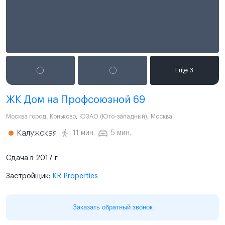
ЖК Дом на Профсоюзной 69
Москва город
,
Коньково
,
ЮЗАО (Юго-западный)
,
Москва
Калужская
11 мин.
5 мин.
Сдача в 2017 г.
Застройщик:
KR Properties
Заказать обратный звонок