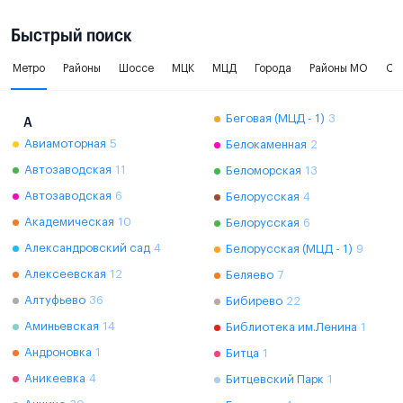
Быстрый поиск
Метро
Районы
Шоссе
МЦК
МЦД
Города
Районы МО
Ок
Беговая (МЦД - 1)
3
А
Авиамоторная
5
Белокаменная
2
Автозаводская
11
Беломорская
13
Автозаводская
6
Белорусская
4
Академическая
10
Белорусская
6
Александровский сад
4
Белорусская (МЦД - 1)
9
Алексеевская
12
Беляево
7
Алтуфьево
36
Бибирево
22
Аминьевская
14
Библиотека им.Ленина
1
Андроновка
1
Битца
1
Аникеевка
4
Битцевский Парк
1