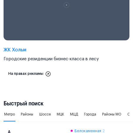
ЖК Хольм
Городские резиденции бизнес-класса в лесу
На правах рекламы
Быстрый поиск
Метро
Районы
Шоссе
МЦК
МЦД
Города
Районы МО
Ок
Белокаменная
2
А