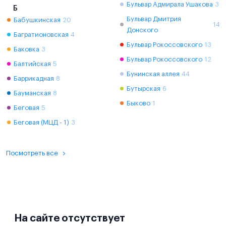
Бульвар Адмирала Ушакова
3
Б
Бульвар Дмитрия
Бабушкинская
20
14
Донского
Багратионовская
4
Бульвар Рокоссовского
13
Баковка
3
Бульвар Рокоссовского
12
Балтийская
5
Бунинская аллея
44
Баррикадная
8
Бутырская
6
Бауманская
8
Быково
1
Беговая
5
Беговая (МЦД - 1)
3
Посмотреть все
На сайте отсутствует