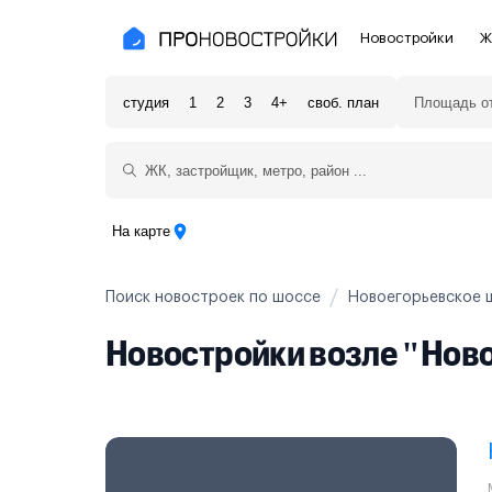
Новостройки
Ж
студия
1
2
3
4+
своб. план
Новостройки Москвы и области
Полезное
Новостройки в Москве
Для инве
Новостройки в Новой Москве
С чистов
На карте
Новостройки в Подмосковье
Без отде
Поиск новостроек по шоссе
Новоегорьевское 
Рядом с МЦК
Апартаме
Новостройки возле "Нов
Рядом с метро
Апартаме
На карте
3-8 млн ₽
8-14 млн ₽
от 14 млн ₽