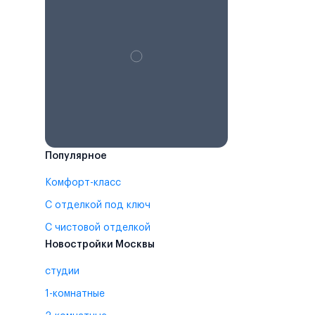
Популярное
Комфорт-класс
С отделкой под ключ
С чистовой отделкой
Новостройки Москвы
студии
1-комнатные