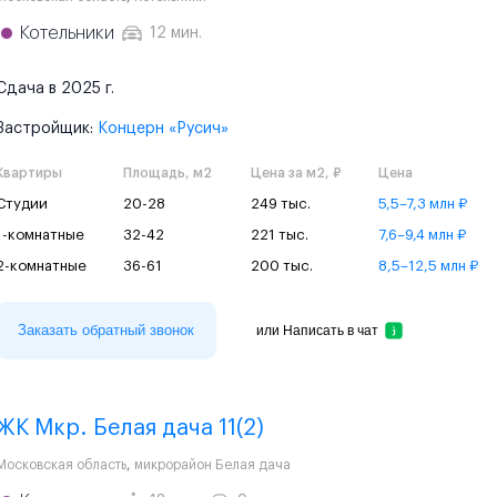
Котельники
12 мин.
Сдача в 2025 г.
Застройщик:
Концерн «Русич»
Квартиры
Площадь, м2
Цена за м2, ₽
Цена
Студии
20-28
249 тыс.
5,5–7,3 млн ₽
1-комнатные
32-42
221 тыс.
7,6–9,4 млн ₽
2-комнатные
36-61
200 тыс.
8,5–12,5 млн ₽
Заказать обратный звонок
или
Написать в чат
ЖК Мкр. Белая дача 11(2)
Московская область
,
микрорайон Белая дача