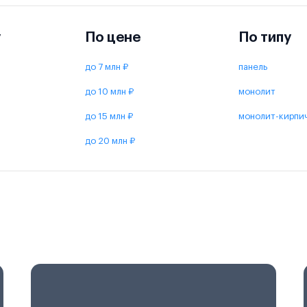
у
По цене
По типу
до 7 млн ₽
панель
до 10 млн ₽
монолит
до 15 млн ₽
монолит-кирпи
до 20 млн ₽