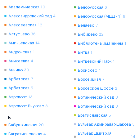
Академическая
10
Белорусская
6
Александровский сад
4
Белорусская (МЦД - 1)
9
Алексеевская
12
Беляево
7
Алтуфьево
36
Бибирево
22
Аминьевская
14
Библиотека им.Ленина
1
Андроновка
1
Битца
1
Аникеевка
4
Битцевский Парк
1
Аннино
30
Борисово
4
Арбатская
7
Боровицкая
7
Арбатская
5
Боровское шоссе
2
Аэропорт
13
Ботанический сад
8
Аэропорт Внуково
3
Ботанический сад
3
Братиславская
5
Б
Бульвар Адмирала Ушакова
3
Бабушкинская
20
Бульвар Дмитрия
Багратионовская
4
14