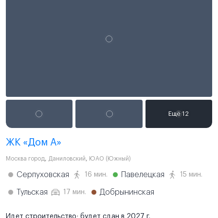
ЖК «Дом А»
Москва город
,
Даниловский
,
ЮАО (Южный)
Серпуховская
Павелецкая
16 мин.
15 мин.
Тульская
Добрынинская
17 мин.
Идет строительство; будет сдан в 2027 г.