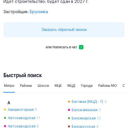
Идет строительство; будет сдан в 2027 г.
Застройщик:
Брусника
Заказать обратный звонок
или
Написать в чат
Быстрый поиск
Метро
Районы
Шоссе
МЦК
МЦД
Города
Районы МО
Ок
Беговая (МЦД - 1)
3
А
Авиамоторная
5
Белокаменная
2
Автозаводская
11
Беломорская
13
Автозаводская
6
Белорусская
4