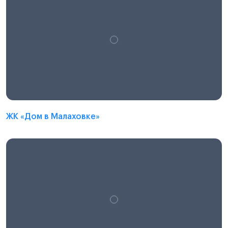
ЖК «Дом в Малаховке»