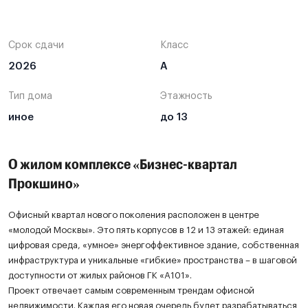
Открытая планировка
27,0 м²
19,5 млн ₽
Открытая планировка
2155,0 м²
219,0 млн ₽
Срок сдачи
Класс
Смотреть все предложения
2026
А
Тип дома
Этажность
иное
до 13
О жилом комплексе «Бизнес-квартал
Прокшино»
Офисный квартал нового поколения расположен в центре
«молодой Москвы». Это пять корпусов в 12 и 13 этажей: единая
цифровая среда, «умное» энергоффективное здание, собственная
инфраструктура и уникальные «гибкие» пространства – в шаговой
доступности от жилых районов ГК «А101».
Проект отвечает самым современным трендам офисной
недвижимости. Каждая его новая очередь будет разрабатываться