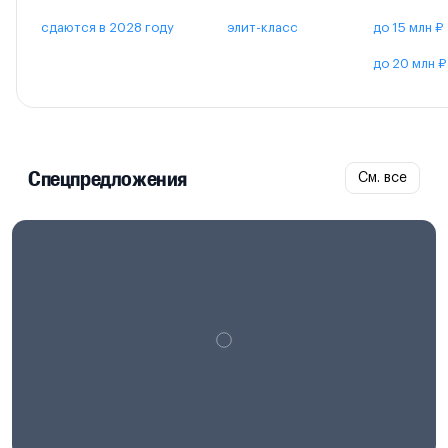
сдаются в 2028 году
элит-класс
до 15 млн ₽
до 20 млн ₽
Спецпредложения
См. все
Проектная декларация на
наш.дом.рф