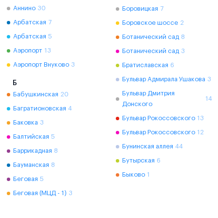
Аннино
30
Боровицкая
7
Арбатская
7
Боровское шоссе
2
Арбатская
5
Ботанический сад
8
Аэропорт
13
Ботанический сад
3
Аэропорт Внуково
3
Братиславская
6
Бульвар Адмирала Ушакова
3
Б
Бульвар Дмитрия
Бабушкинская
20
14
Донского
Багратионовская
4
Бульвар Рокоссовского
13
Баковка
3
Бульвар Рокоссовского
12
Балтийская
5
Бунинская аллея
44
Баррикадная
8
Бутырская
6
Бауманская
8
Быково
1
Беговая
5
Беговая (МЦД - 1)
3