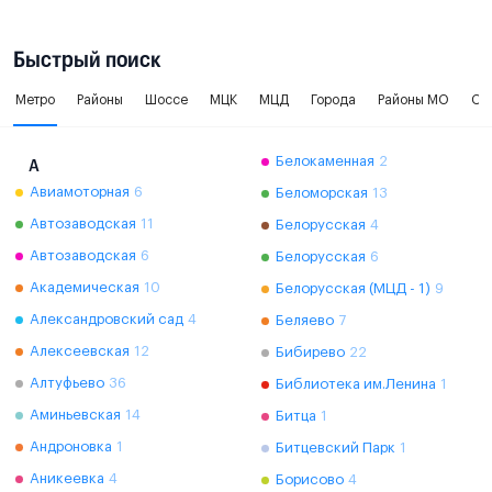
Быстрый поиск
Метро
Районы
Шоссе
МЦК
МЦД
Города
Районы МО
Ок
Белокаменная
2
А
Авиамоторная
6
Беломорская
13
Автозаводская
11
Белорусская
4
Автозаводская
6
Белорусская
6
Академическая
10
Белорусская (МЦД - 1)
9
Александровский сад
4
Беляево
7
Алексеевская
12
Бибирево
22
Алтуфьево
36
Библиотека им.Ленина
1
Аминьевская
14
Битца
1
Андроновка
1
Битцевский Парк
1
Аникеевка
4
Борисово
4