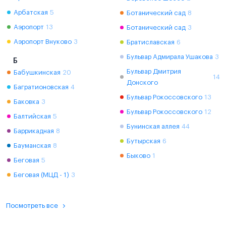
Арбатская
5
Ботанический сад
8
Аэропорт
13
Ботанический сад
3
Аэропорт Внуково
3
Братиславская
6
Бульвар Адмирала Ушакова
3
Б
Бульвар Дмитрия
Бабушкинская
20
14
Донского
Багратионовская
4
Бульвар Рокоссовского
13
Баковка
3
Бульвар Рокоссовского
12
Балтийская
5
Бунинская аллея
44
Баррикадная
8
Бутырская
6
Бауманская
8
Быково
1
Беговая
5
Беговая (МЦД - 1)
3
Посмотреть все