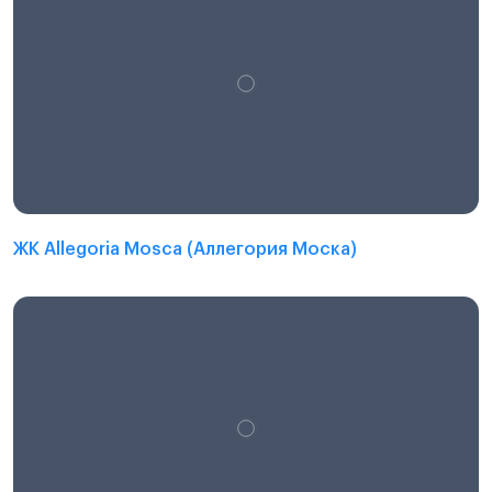
ЖК Allegoria Mosca (Аллегория Моска)