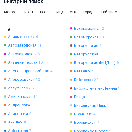
Быстрый поиск
Метро
Районы
Шоссе
МЦК
МЦД
Города
Районы МО
Ок
Белокаменная
2
А
Авиамоторная
6
Беломорская
13
Автозаводская
11
Белорусская
4
Автозаводская
6
Белорусская
6
Академическая
10
Белорусская (МЦД - 1)
9
Александровский сад
4
Беляево
7
Алексеевская
12
Бибирево
22
Алтуфьево
36
Библиотека им.Ленина
1
Аминьевская
14
Битца
1
Андроновка
1
Битцевский Парк
1
Аникеевка
4
Борисово
4
Аннино
30
Боровицкая
7
Арбатская
7
Боровское шоссе
2