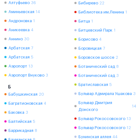
Алтуфьево
36
Бибирево
22
Аминьевская
14
Библиотека им.Ленина
1
Андроновка
1
Битца
1
Аникеевка
4
Битцевский Парк
1
Аннино
30
Борисово
4
Арбатская
7
Боровицкая
7
Арбатская
5
Боровское шоссе
2
Аэропорт
13
Ботанический сад
8
Аэропорт Внуково
3
Ботанический сад
3
Братиславская
5
Б
Бульвар Адмирала Ушакова
3
Бабушкинская
20
Бульвар Дмитрия
Багратионовская
4
14
Донского
Баковка
3
Бульвар Рокоссовского
13
Балтийская
5
Бульвар Рокоссовского
12
Баррикадная
8
Бунинская аллея
44
Бауманская
8