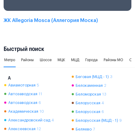
ЖК Allegoria Mosca (Аллегория Моска)
Быстрый поиск
Метро
Районы
Шоссе
МЦК
МЦД
Города
Районы МО
Ок
Беговая (МЦД - 1)
3
А
Авиамоторная
5
Белокаменная
2
Автозаводская
11
Беломорская
13
Автозаводская
6
Белорусская
4
Академическая
10
Белорусская
6
Александровский сад
4
Белорусская (МЦД - 1)
9
Алексеевская
12
Беляево
7