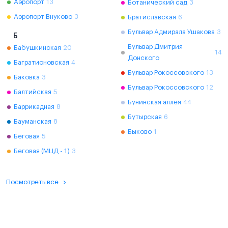
Аэропорт
13
Ботанический сад
3
Аэропорт Внуково
3
Братиславская
6
Бульвар Адмирала Ушакова
3
Б
Бульвар Дмитрия
Бабушкинская
20
14
Донского
Багратионовская
4
Бульвар Рокоссовского
13
Баковка
3
Бульвар Рокоссовского
12
Балтийская
5
Бунинская аллея
44
Баррикадная
8
Бутырская
6
Бауманская
8
Быково
1
Беговая
5
Беговая (МЦД - 1)
3
Посмотреть все