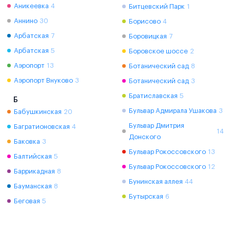
Аникеевка
4
Битцевский Парк
1
Аннино
30
Борисово
4
Арбатская
7
Боровицкая
7
Арбатская
5
Боровское шоссе
2
Аэропорт
13
Ботанический сад
8
Аэропорт Внуково
3
Ботанический сад
3
Братиславская
5
Б
Бульвар Адмирала Ушакова
3
Бабушкинская
20
Бульвар Дмитрия
Багратионовская
4
14
Донского
Баковка
3
Бульвар Рокоссовского
13
Балтийская
5
Бульвар Рокоссовского
12
Баррикадная
8
Бунинская аллея
44
Бауманская
8
Бутырская
6
Беговая
5