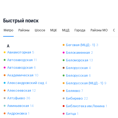
Быстрый поиск
Метро
Районы
Шоссе
МЦК
МЦД
Города
Районы МО
Ок
Беговая (МЦД - 1)
3
А
Авиамоторная
5
Белокаменная
2
Автозаводская
11
Беломорская
13
Автозаводская
6
Белорусская
4
Академическая
10
Белорусская
6
Александровский сад
4
Белорусская (МЦД - 1)
9
Алексеевская
12
Беляево
7
Алтуфьево
36
Бибирево
22
Аминьевская
14
Библиотека им.Ленина
1
Андроновка
1
Битца
1