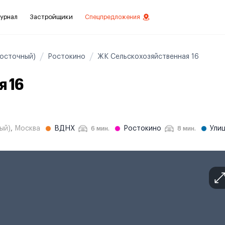
урнал
Застройщики
Спецпредложения
осточный)
Ростокино
ЖК Сельскохозяйственная 16
я 16
стиций
ой отделкой
лки
ый)
,
Москва
ВДНХ
Ростокино
Ули
6 мин.
8 мин.
нты с отделкой
нты