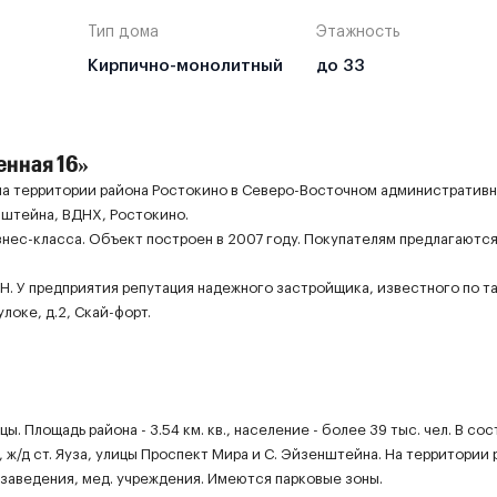
Тип дома
Этажность
Кирпично-монолитный
до 33
нная 16»
на территории района Ростокино в Северо-Восточном административ
нштейна, ВДНХ, Ростокино.
нес-класса. Объект построен в 2007 году. Покупателям предлагаются
. У предприятия репутация надежного застройщика, известного по т
локе, д.2, Скай-форт.
 Площадь района - 3.54 км. кв., население - более 39 тыс. чел. В сос
 ж/д ст. Яуза, улицы Проспект Мира и С. Эйзенштейна. На территории 
заведения, мед. учреждения. Имеются парковые зоны.