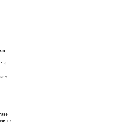
ном
 1-6
аким
таве
района