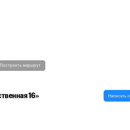
Построить маршрут
твенная 16»
Написать о