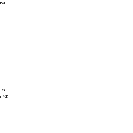
лье
ьное
 в ЖК