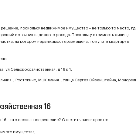
е решение, поскольку недвижимое имущество – не только то место, гд
хороший источник надежного дохода. Поскольку стоимость жилища
частка, на котором недвижимость размещена, то купить квартиру в
ено.
а, ул Сельскохозяйственная, д 16 к 1.
иния. , Ростокино, МЦК линия. , Улица Сергея Эйзенштейна, Монорел
озяйственная 16
 16 – это осознанное решение? Ответить очень просто:
жимого имущества;