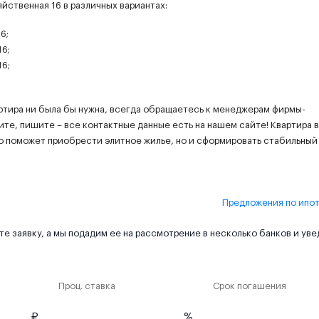
йственная 16 в различных вариантах:
6;
16;
16;
ртира ни была бы нужна, всегда обращаетесь к менеджерам фирмы-
ите, пишите – все контактные данные есть на нашем сайте! Квартира 
ко поможет приобрести элитное жилье, но и сформировать стабильный
Предложения по ипо
е заявку, а мы подадим ее на рассмотрение в несколько банков и ув
Проц. ставка
Срок погашения
₽
%