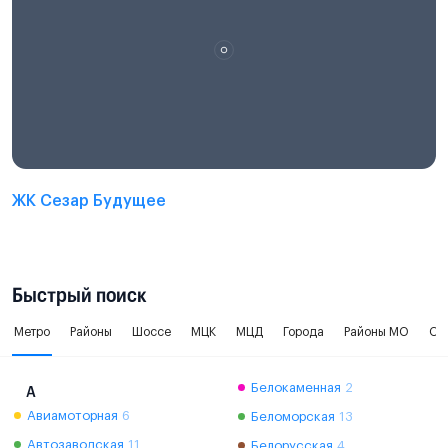
ЖК Сезар Будущее
Быстрый поиск
Метро
Районы
Шоссе
МЦК
МЦД
Города
Районы МО
Ок
Белокаменная
2
А
Авиамоторная
6
Беломорская
13
Автозаводская
11
Белорусская
4