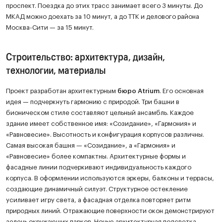
проспект. Поездка до этих трасс занимает всего 3 минуты. До
МКАД можно доехать за 10 минут, а до ТТК и делового района
Москва-Сити — за 15 минут.
Строительство: архитектура, дизайн,
технологии, материалы
Проект разработан архитектурным
бюро Atrium
. Его основная
идея — подчеркнуть гармонию с природой. Три башни в
бионическом стиле составляют цельный ансамбль. Каждое
здание имеет собственное имя: «Созидание», «Гармония» и
«Равновесие». Высотность и конфигурация корпусов различны.
Самая высокая башня — «Созидание», а «Гармония» и
«Равновесие» более компактны. Архитектурные формы и
фасадные линии подчеркивают индивидуальность каждого
корпуса. В оформлении используются эркеры, балконы и террасы,
создающие динамичный силуэт. Структурное остекление
усиливает игру света, а фасадная отделка повторяет ритм
природных линий. Отражающие поверхности окон демонстрируют
зелень окружающих парков. Ночью архитектурная подсветка