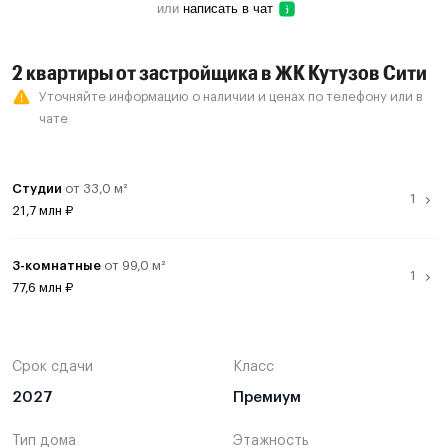
или
написать в чат
2 квартиры от застройщика в ЖК Кутузов Сити
Уточняйте информацию о наличии и ценах по телефону или в
чате
Студии
от 33,0 м²
21,7 млн ₽
Студия
33,0 м²
21,7 млн ₽
3-комнатные
от 99,0 м²
Смотреть все предложения
77,6 млн ₽
3-комнатная
99,0 м²
77,6 млн ₽
Смотреть все предложения
Срок сдачи
Класс
2027
Премиум
Тип дома
Этажность