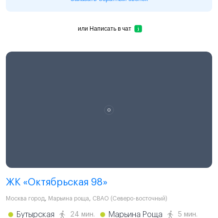
или
Написать в чат
ЖК «Октябрьская 98»
Москва город
,
Марьина роща
,
СВАО (Северо-восточный)
Бутырская
Марьина Роща
24 мин.
5 мин.