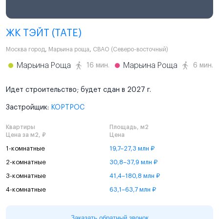
ЖК ТЭЙТ (TATE)
Москва город
,
Марьина роща
,
СВАО (Северо-восточный)
Марьина Роща
Марьина Роща
16 мин.
6 мин.
Идет строительство; будет сдан в 2027 г.
Застройщик:
КОРТРОС
Квартиры
Площадь, м2
Цена за м2, ₽
Цена
1-комнатные
19,7–27,3 млн ₽
2-комнатные
30,8–37,9 млн ₽
3-комнатные
41,4–180,8 млн ₽
4-комнатные
63,1–63,7 млн ₽
Заказать обратный звонок