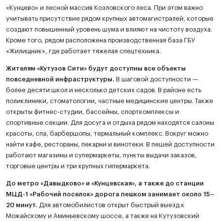
«Кунцево» и лесной массив Козловского леса. При этом важно
учитывать присутствие рядом крупных автомагистралей, которые
создают повышенный уровень шума и влияют на чистоту воздуха.
Кроме того, рядом расположена производственная база ГБУ
«Жилищник», где работает тяжелая спецтехника.
Жителям «Кутузов Сити» будут доступны все объекты
повседневной инфраструктуры.
В шаговой доступности —
более десяти школ и несколько детских садов. В районе есть
поликлиники, стоматологии, частные медицинские центры. Также
открыты фитнес-студии, бассейны, спорткомплексы и
спортивные секции. Для досуга и отдыха рядом находятся салоны
красоты, спа, барбершопы, термальный комплекс. Вокруг можно
найти кафе, рестораны, пекарни и винотеки. В пешей доступности
работают магазины и супермаркеты, пункты выдачи заказов,
торговые центры и три крупных гипермаркета.
До метро «Давыдково» и «Кунцевская», а также до станции
МЦД-1 «Рабочий поселок» дорога пешком занимает около 15–
20 минут.
Для автомобилистов открыт быстрый выезд к
Можайскому и Аминьевскому шоссе, а также на Кутузовский