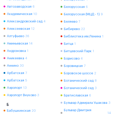
Автозаводская
6
Белорусская
6
Академическая
10
Белорусская (МЦД - 1)
9
Александровский сад
4
Беляево
7
Алексеевская
12
Бибирево
22
Алтуфьево
36
Библиотека им.Ленина
1
Аминьевская
14
Битца
1
Андроновка
1
Битцевский Парк
1
Аникеевка
4
Борисово
4
Аннино
30
Боровицкая
7
Арбатская
7
Боровское шоссе
2
Арбатская
5
Ботанический сад
8
Аэропорт
13
Ботанический сад
3
Аэропорт Внуково
3
Братиславская
6
Бульвар Адмирала Ушакова
3
Б
Бульвар Дмитрия
Бабушкинская
20
14