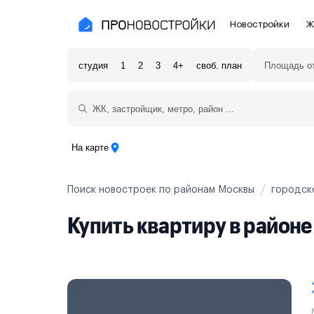
Новостройки
Ж
студия
1
2
3
4+
своб. план
Новостройки Москвы и области
Полезное
Новостройки в Москве
Для инве
Новостройки в Новой Москве
С чистов
На карте
Новостройки в Подмосковье
Без отде
Поиск новостроек по районам Москвы
городск
Рядом с МЦК
Апартаме
Купить квартиру в район
Рядом с метро
Апартаме
На карте
3-8 млн ₽
8-14 млн ₽
от 14 млн ₽