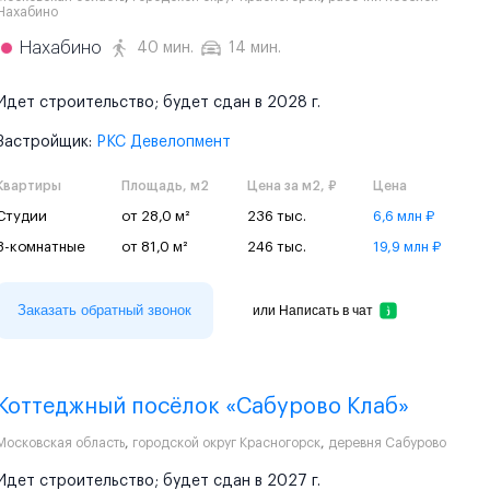
Нахабино
Нахабино
40 мин.
14 мин.
Идет строительство; будет сдан в 2028 г.
Застройщик:
РКС Девелопмент
Квартиры
Площадь, м2
Цена за м2, ₽
Цена
Студии
от 28,0 м²
236 тыс.
6,6 млн ₽
3-комнатные
от 81,0 м²
246 тыс.
19,9 млн ₽
Заказать обратный звонок
или
Написать в чат
Коттеджный посёлок «Сабурово Клаб»
Московская область
,
городской округ Красногорск
,
деревня Сабурово
Идет строительство; будет сдан в 2027 г.