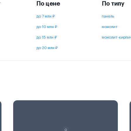
у
По цене
По типу
до 7 млн ₽
панель
до 10 млн ₽
монолит
до 15 млн ₽
монолит-кирпи
до 20 млн ₽