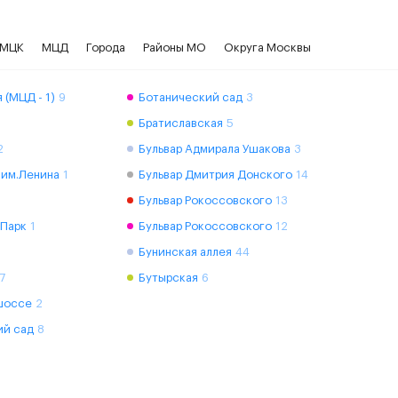
МЦК
МЦД
Города
Районы МО
Округа Москвы
 (МЦД - 1)
9
Ботанический сад
3
Братиславская
5
2
Бульвар Адмирала Ушакова
3
 им.Ленина
1
Бульвар Дмитрия Донского
14
Бульвар Рокоссовского
13
 Парк
1
Бульвар Рокоссовского
12
Бунинская аллея
44
7
Бутырская
6
шоссе
2
ий сад
8