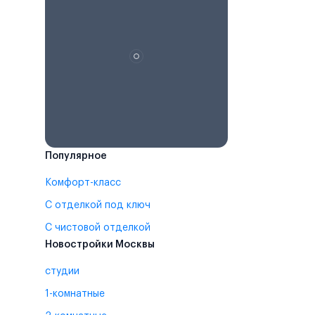
Популярное
Комфорт-класс
С отделкой под ключ
С чистовой отделкой
Новостройки Москвы
студии
1-комнатные