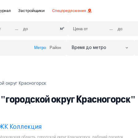
урнал
Застройщики
Спецпредложения
м²
Метро
Район
Время до метро
стиций
ой отделкой
лки
ой округ Красногорск
нты с отделкой
е "городской округ Красногорск"
нты
ЖК Коллекция
Московская область
,
городской округ Красногорск
,
рабочий поселок