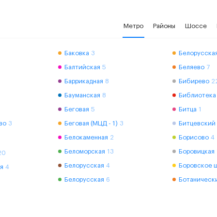
Метро
Районы
Шоссе
Баковка
3
Белорусская
Балтийская
5
Беляево
7
Баррикадная
8
Бибирево
2
Бауманская
8
Библиотека
Беговая
5
Битца
1
во
3
Беговая (МЦД - 1)
3
Битцевский
Белокаменная
2
Борисово
4
Беломорская
13
Боровицкая
20
Белорусская
4
Боровское 
я
4
Белорусская
6
Ботаническ