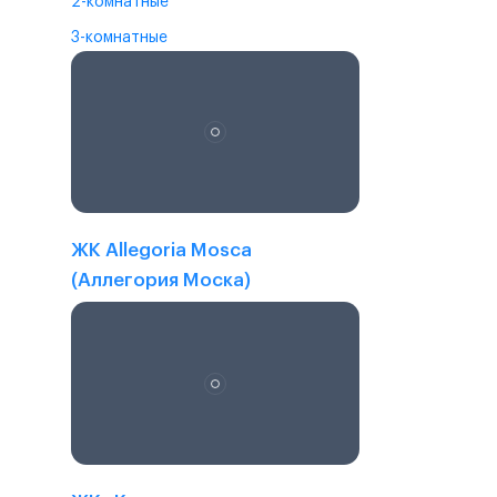
2-комнатные
3-комнатные
ЖК Allegoria Mosca
(Аллегория Моска)