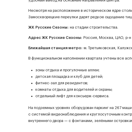
удобный выезд на основные направления центра.
Несмотря на расположение в историческом ядре столиц
Замоскворецкие переулки дарят редкое ощущение тиш
ЖК
Русские Сезоны
:
на стадии строительства.
Адрес ЖК Русские Сезоны:
Россия, Москва, ЦАО, р-н
Ближайшая станция метро:
м. Третьяковская, Калужс
В функциональном наполнении квартала учтены все ас
зоны отдыха и прогулочные аллеи;
детская площадка и клуб для детей;
фитнес-зал для резидентов;
комнаты отдыха для водителей и охраны;
отдельный лифт для консьерж-сервиса.
На подземных уровнях оборудован паркинг на 267 маши
с системой видеонаблюдения и круглосуточным контр
внутреннего двора — с фонтанами, зелёными островк