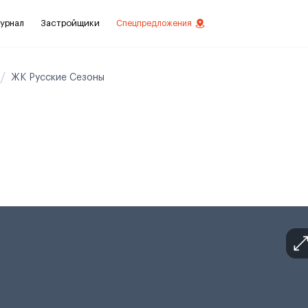
урнал
Застройщики
Спецпредложения
ЖК Русские Сезоны
стиций
ой отделкой
лки
нты с отделкой
нты