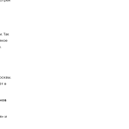
мотрен
. Так
мное
.
осквы.
ёт в
нов
я» и