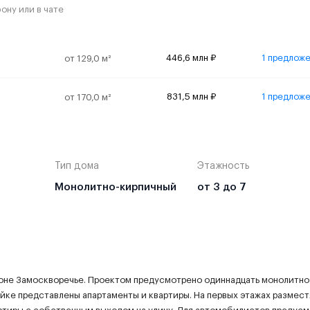
ону или в чате
446,6 млн ₽
1 предлож
от 129,0 м²
129,0 м²
446,
831,5 млн ₽
1 предлож
от 170,0 м²
170,0 м²
831,
Тип дома
Этажность
Монолитно-кирпичный
от 3 до 7
оне Замоскворечье. Проектом предусмотрено одиннадцать монолитно
ойке представлены апартаменты и квартиры. На первых этажах размес