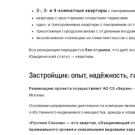
2-, 3- и 4-комнатные квартиры
с панорамными
квартиры с просторными открытыми террасами;
одно- и трехуровневые квартиры с панорамным ос
трёхэтажные городские виллы с отдельным входом
эксклюзивную коллекцию из семи пентхаусов с вид
Все резиденции передаются
без отделки
, что даёт 
Юридический статус — квартиры.
Застройщик: опыт, надёжность, 
Реализацию проекта осуществляет АО СЗ «Экран»
—
Москвы.
Основным направлением деятельности компании являет
собственного недвижимого имущества, аренда и упра
«Русские Сезоны» — это квартал, объединяющий с
премиального уровня и уникальными видовыми хар