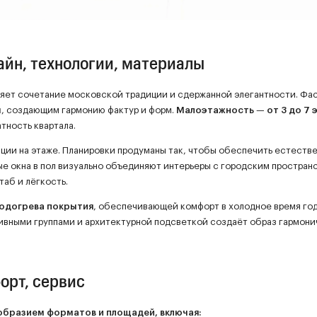
айн, технологии, материалы
яет сочетание московской традиции и сдержанной элегантности. Фа
м
, создающим гармонию фактур и форм.
Малоэтажность
—
от 3 до 7
тность квартала.
нции на этаже. Планировки продуманы так, чтобы обеспечить естеств
ые окна в пол визуально объединяют интерьеры с городским простран
аб и лёгкость.
подогрева покрытия
, обеспечивающей комфорт в холодное время год
ивными группами и архитектурной подсветкой создаёт образ гармони
орт, сервис
образием форматов и площадей, включая: