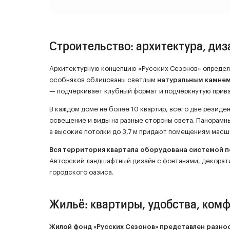
Строительство: архитектура, диз
Архитектурную концепцию «Русских Сезонов» определ
особняков облицованы светлым
натуральным камне
— подчёркивает клубный формат и подчёркнутую прива
В каждом доме не более 10 квартир, всего две резиде
освещение и виды на разные стороны света. Панорамн
а высокие потолки до 3,7 м придают помещениям масшт
Вся территория квартала оборудована системой 
Авторский ландшафтный дизайн с фонтанами, декорат
городского оазиса.
Жильё: квартиры, удобства, комф
Жилой фонд «Русских Сезонов» представлен разно