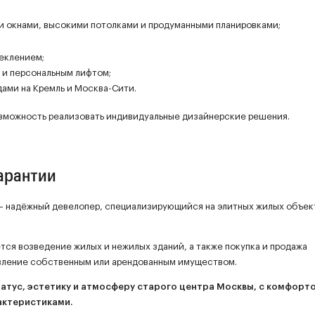
 окнами, высокими потолками и продуманными планировками;
теклением;
 и персональным лифтом;
ами на Кремль и Москва-Сити.
возможность реализовать индивидуальные дизайнерские решения.
гарантии
 надёжный девелопер, специализирующийся на элитных жилых объек
ся возведение жилых и нежилых зданий, а также покупка и продажа
вление собственным или арендованным имуществом.
татус, эстетику и атмосферу старого центра Москвы, с комфорт
актеристиками.