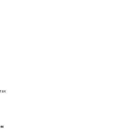
тах
ом