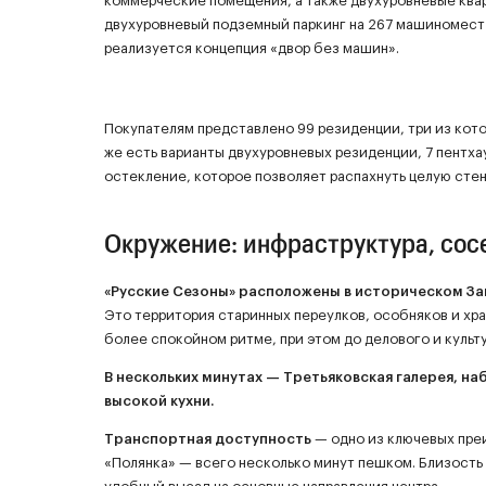
коммерческие помещения, а также двухуровневые ква
двухуровневый подземный паркинг на 267 машиномест 
реализуется концепция «двор без машин».
Покупателям представлено 99 резиденции, три из кот
же есть варианты двухуровневых резиденции, 7 пентха
остекление, которое позволяет распахнуть целую стену
Окружение: инфраструктура, сосе
«Русские Сезоны» расположены в историческом З
Это территория старинных переулков, особняков и хра
более спокойном ритме, при этом до делового и культ
В нескольких минутах — Третьяковская галерея, н
высокой кухни.
Транспортная доступность
— одно из ключевых преи
«Полянка» — всего несколько минут пешком. Близость