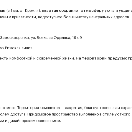
ы (в 1 км. от Кремля),
квартал сохраняет атмосферу уюта и уедин
ины и приватности, недоступное большинству центральных адресов.
 Замоскворечье, ул. Большая Ордынка, 19 с9.
ко-Рижская линия.
пекты комфортной и современной жизни.
На территории предусмот
но-мест. Территория комплекса — закрытая, благоустроенная и охран
олем доступа. Придомовое пространство выполнено в стиле уютного
ами и дизайнерским освещением.