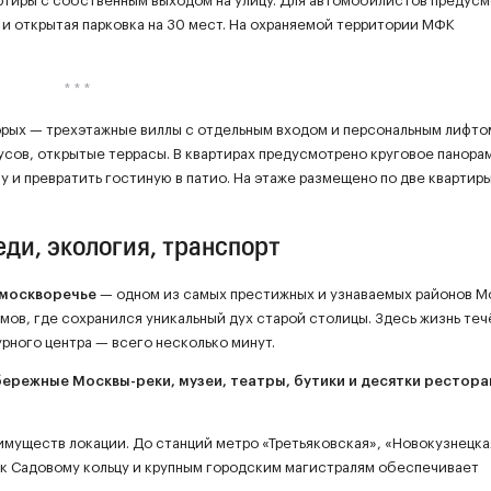
ртиры с собственным выходом на улицу. Для автомобилистов предус
и открытая парковка на 30 мест. На охраняемой территории МФК
орых — трехэтажные виллы с отдельным входом и персональным лифтом
усов, открытые террасы. В квартирах предусмотрено круговое панора
 и превратить гостиную в патио. На этаже размещено по две квартиры
ди, экология, транспорт
амоскворечье
— одном из самых престижных и узнаваемых районов М
мов, где сохранился уникальный дух старой столицы. Здесь жизнь теч
урного центра — всего несколько минут.
абережные Москвы-реки, музеи, театры, бутики и десятки рестора
муществ локации. До станций метро «Третьяковская», «Новокузнецка
 к Садовому кольцу и крупным городским магистралям обеспечивает