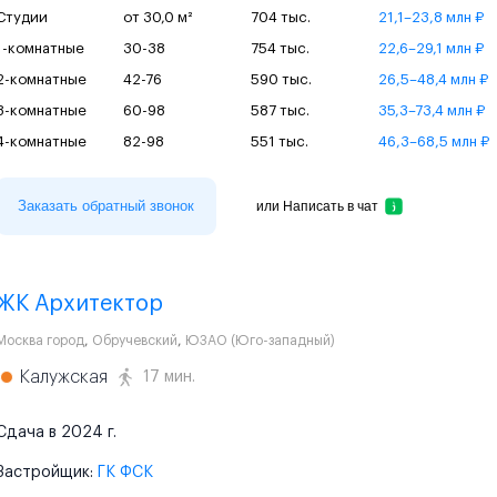
Студии
от 30,0 м²
704 тыс.
21,1–23,8 млн ₽
1-комнатные
30-38
754 тыс.
22,6–29,1 млн ₽
2-комнатные
42-76
590 тыс.
26,5–48,4 млн ₽
3-комнатные
60-98
587 тыс.
35,3–73,4 млн ₽
4-комнатные
82-98
551 тыс.
46,3–68,5 млн ₽
Заказать обратный звонок
или
Написать в чат
ЖК Архитектор
Москва город
,
Обручевский
,
ЮЗАО (Юго-западный)
Калужская
17 мин.
Сдача в 2024 г.
Застройщик:
ГК ФСК