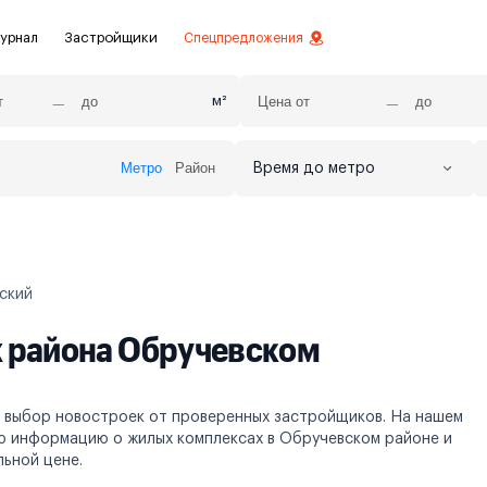
урнал
Застройщики
Спецпредложения
м²
Метро
Район
Время до метро
стиций
ой отделкой
лки
ский
нты с отделкой
х района Обручевском
нты
 выбор новостроек от проверенных застройщиков. На нашем
ю информацию о жилых комплексах в Обручевском районе и
ьной цене.