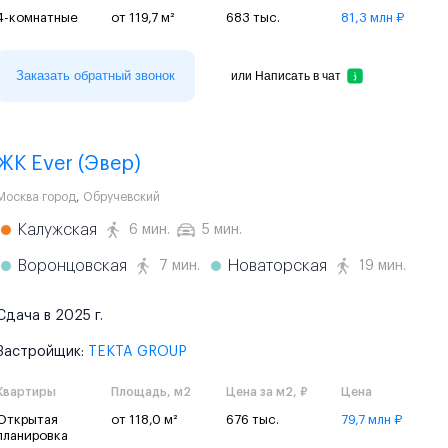
4-комнатные
от 119,7 м²
683 тыс.
81,3 млн ₽
Заказать обратный звонок
или
Написать в чат
ЖК Ever (Эвер)
Москва город
,
Обручевский
Калужская
6 мин.
5 мин.
Воронцовская
Новаторская
7 мин.
19 мин.
Сдача в 2025 г.
Застройщик:
TEKTA GROUP
Квартиры
Площадь, м2
Цена за м2, ₽
Цена
Открытая
от 118,0 м²
676 тыс.
79,7 млн ₽
планировка