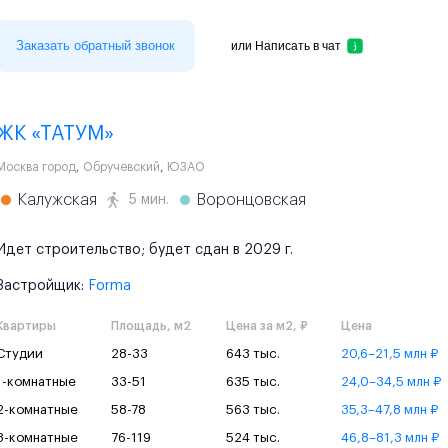
Заказать обратный звонок
или
Написать в чат
ЖК «ТАТУМ»
Москва город
,
Обручевский
,
ЮЗАО
Калужская
Воронцовская
5 мин.
Идет строительство; будет сдан в 2029 г.
Застройщик:
Forma
Квартиры
Площадь, м2
Цена за м2, ₽
Цена
Студии
28-33
643 тыс.
20,6–21,5 млн ₽
1-комнатные
33-51
635 тыс.
24,0–34,5 млн ₽
2-комнатные
58-78
563 тыс.
35,3–47,8 млн ₽
3-комнатные
76-119
524 тыс.
46,8–81,3 млн ₽