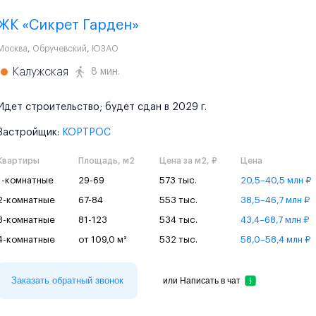
ЖК «Сикрет Гарден»
Москва
,
Обручевский
,
ЮЗАО
Калужская
8 мин.
Идет строительство; будет сдан в 2029 г.
Застройщик:
КОРТРОС
Квартиры
Площадь, м2
Цена за м2, ₽
Цена
1-комнатные
29-69
573 тыс.
20,5–40,5 млн ₽
2-комнатные
67-84
553 тыс.
38,5–46,7 млн ₽
3-комнатные
81-123
534 тыс.
43,4–68,7 млн ₽
4-комнатные
от 109,0 м²
532 тыс.
58,0–58,4 млн ₽
Заказать обратный звонок
или
Написать в чат