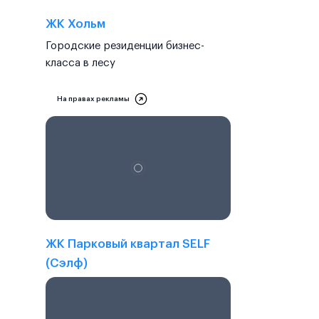
ЖК Хольм
Городские резиденции бизнес-
класса в лесу
На правах рекламы
ЖК Парковый квартал SELF
(Сэлф)