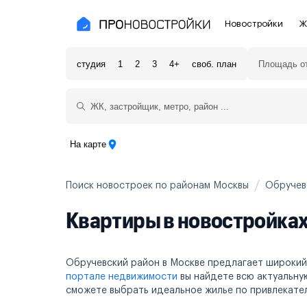
Новостройки
Ж
студия
1
2
3
4+
своб. план
Новостройки Москвы и области
Полезное
Новостройки в Москве
Для инве
Новостройки в Новой Москве
С чистов
На карте
Новостройки в Подмосковье
Без отде
Поиск новостроек по районам Москвы
Обручев
Рядом с МЦК
Апартаме
Квартиры в новостройка
Рядом с метро
Апартаме
На карте
Обручевский район в Москве предлагает широкий
портале недвижимости
вы найдете всю актуальну
3-8 млн ₽
8-14 млн ₽
от 14 млн ₽
сможете выбрать идеальное жилье по привлекател