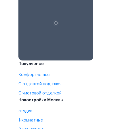
Популярное
Комфорт-класс
С отделкой под ключ
С чистовой отделкой
Новостройки Москвы
студии
1-комнатные