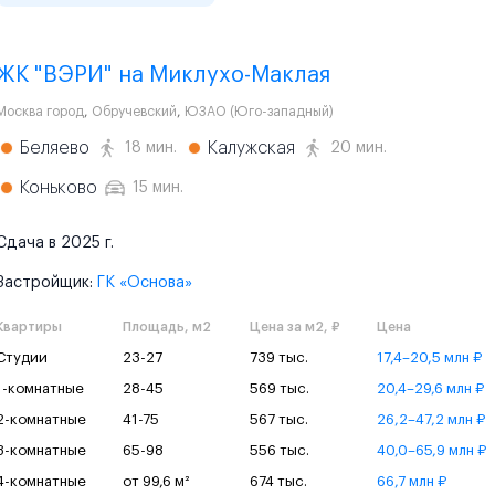
ЖК "ВЭРИ" на Миклухо-Маклая
Москва город
,
Обручевский
,
ЮЗАО (Юго-западный)
Беляево
Калужская
18 мин.
20 мин.
Коньково
15 мин.
Сдача в 2025 г.
Застройщик:
ГК «Основа»
Квартиры
Площадь, м2
Цена за м2, ₽
Цена
Студии
23-27
739 тыс.
17,4–20,5 млн ₽
1-комнатные
28-45
569 тыс.
20,4–29,6 млн ₽
2-комнатные
41-75
567 тыс.
26,2–47,2 млн ₽
3-комнатные
65-98
556 тыс.
40,0–65,9 млн ₽
4-комнатные
от 99,6 м²
674 тыс.
66,7 млн ₽