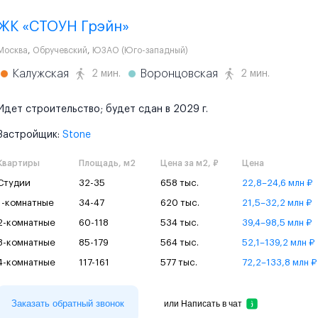
ЖК «СТОУН Грэйн»
Москва
,
Обручевский
,
ЮЗАО (Юго-западный)
Калужская
Воронцовская
2 мин.
2 мин.
Идет строительство; будет сдан в 2029 г.
Застройщик:
Stone
Квартиры
Площадь, м2
Цена за м2, ₽
Цена
Студии
32-35
658 тыс.
22,8–24,6 млн ₽
1-комнатные
34-47
620 тыс.
21,5–32,2 млн ₽
2-комнатные
60-118
534 тыс.
39,4–98,5 млн ₽
3-комнатные
85-179
564 тыс.
52,1–139,2 млн ₽
4-комнатные
117-161
577 тыс.
72,2–133,8 млн ₽
Заказать обратный звонок
или
Написать в чат