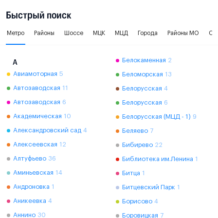
Быстрый поиск
Метро
Районы
Шоссе
МЦК
МЦД
Города
Районы МО
Ок
Белокаменная
2
А
Авиамоторная
5
Беломорская
13
Автозаводская
11
Белорусская
4
Автозаводская
6
Белорусская
6
Академическая
10
Белорусская (МЦД - 1)
9
Александровский сад
4
Беляево
7
Алексеевская
12
Бибирево
22
Алтуфьево
36
Библиотека им.Ленина
1
Аминьевская
14
Битца
1
Андроновка
1
Битцевский Парк
1
Аникеевка
4
Борисово
4
Аннино
30
Боровицкая
7