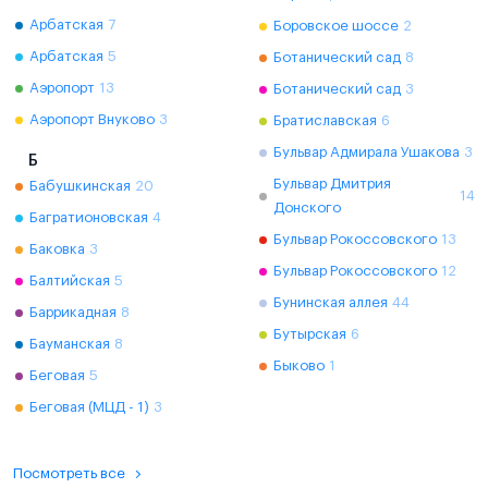
Арбатская
7
Боровское шоссе
2
Арбатская
5
Ботанический сад
8
Аэропорт
13
Ботанический сад
3
Аэропорт Внуково
3
Братиславская
6
Бульвар Адмирала Ушакова
3
Б
Бульвар Дмитрия
Бабушкинская
20
14
Донского
Багратионовская
4
Бульвар Рокоссовского
13
Баковка
3
Бульвар Рокоссовского
12
Балтийская
5
Бунинская аллея
44
Баррикадная
8
Бутырская
6
Бауманская
8
Быково
1
Беговая
5
Беговая (МЦД - 1)
3
Посмотреть все