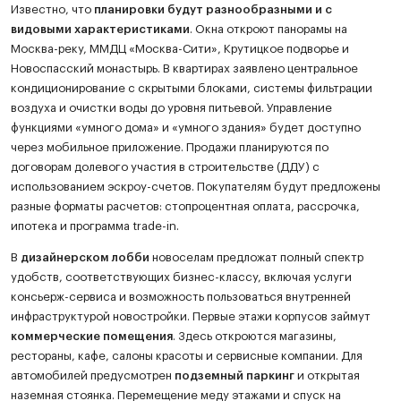
Известно, что
планировки будут разнообразными и с
видовыми характеристиками
. Окна откроют панорамы на
Москва-реку, ММДЦ «Москва-Сити», Крутицкое подворье и
Новоспасский монастырь. В квартирах заявлено центральное
кондиционирование с скрытыми блоками, системы фильтрации
воздуха и очистки воды до уровня питьевой. Управление
функциями «умного дома» и «умного здания» будет доступно
через мобильное приложение. Продажи планируются по
договорам долевого участия в строительстве (ДДУ) с
использованием эскроу-счетов. Покупателям будут предложены
разные форматы расчетов: стопроцентная оплата, рассрочка,
ипотека и программа trade-in.
В
дизайнерском лобби
новоселам предложат полный спектр
удобств, соответствующих бизнес-классу, включая услуги
консьерж-сервиса и возможность пользоваться внутренней
инфраструктурой новостройки. Первые этажи корпусов займут
коммерческие помещения
. Здесь откроются магазины,
рестораны, кафе, салоны красоты и сервисные компании. Для
автомобилей предусмотрен
подземный паркинг
и открытая
наземная стоянка. Перемещение меду этажами и спуск на