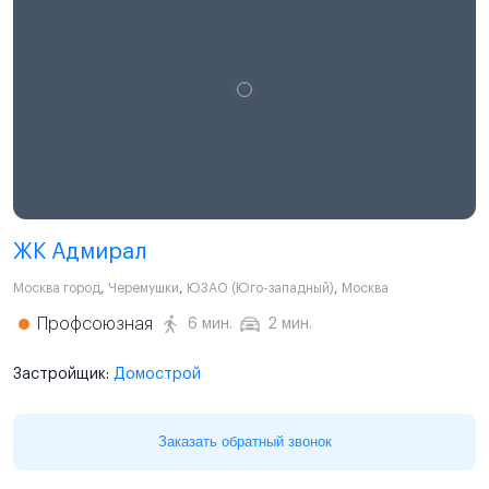
ЖК Адмирал
Москва город
,
Черемушки
,
ЮЗАО (Юго-западный)
,
Москва
Профсоюзная
6 мин.
2 мин.
Застройщик:
Домострой
Заказать обратный звонок