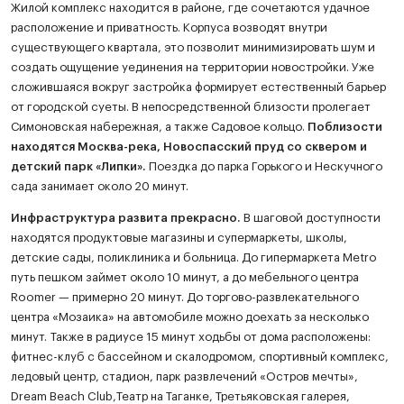
Жилой комплекс находится в районе, где сочетаются удачное
расположение и приватность. Корпуса возводят внутри
существующего квартала, это позволит минимизировать шум и
создать ощущение уединения на территории новостройки. Уже
сложившаяся вокруг застройка формирует естественный барьер
от городской суеты. В непосредственной близости пролегает
Симоновская набережная, а также Садовое кольцо.
Поблизости
находятся Москва-река, Новоспасский пруд со сквером и
детский парк «Липки».
Поездка до парка Горького и Нескучного
сада занимает около 20 минут.
Инфраструктура развита прекрасно.
В шаговой доступности
находятся продуктовые магазины и супермаркеты, школы,
детские сады, поликлиника и больница. До гипермаркета Metro
путь пешком займет около 10 минут, а до мебельного центра
Roomer — примерно 20 минут. До торгово-развлекательного
центра «Мозаика» на автомобиле можно доехать за несколько
минут. Также в радиусе 15 минут ходьбы от дома расположены:
фитнес-клуб с бассейном и скалодромом, спортивный комплекс,
ледовый центр, стадион, парк развлечений «Остров мечты»,
Dream Beach Club,Театр на Таганке, Третьяковская галерея,