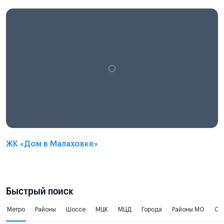
ЖК «Дом в Малаховке»
Быстрый поиск
Метро
Районы
Шоссе
МЦК
МЦД
Города
Районы МО
Ок