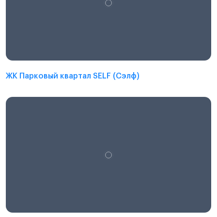
ЖК Парковый квартал SELF (Сэлф)