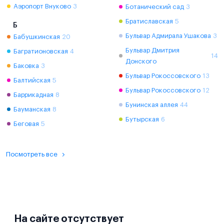
Аэропорт Внуково
3
Ботанический сад
3
Братиславская
5
Б
Бульвар Адмирала Ушакова
3
Бабушкинская
20
Бульвар Дмитрия
Багратионовская
4
14
Донского
Баковка
3
Бульвар Рокоссовского
13
Балтийская
5
Бульвар Рокоссовского
12
Баррикадная
8
Бунинская аллея
44
Бауманская
8
Бутырская
6
Беговая
5
Посмотреть все
На сайте отсутствует