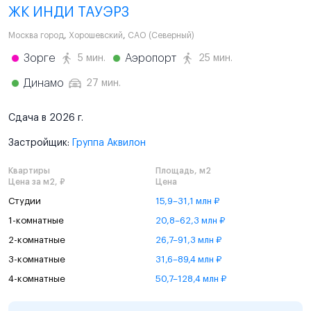
ЖК ИНДИ ТАУЭРЗ
Москва город
,
Хорошевский
,
САО (Северный)
Зорге
Аэропорт
5 мин.
25 мин.
Динамо
27 мин.
Сдача в 2026 г.
Застройщик:
Группа Аквилон
Квартиры
Площадь, м2
Цена за м2, ₽
Цена
Студии
15,9–31,1 млн ₽
1-комнатные
20,8–62,3 млн ₽
2-комнатные
26,7–91,3 млн ₽
3-комнатные
31,6–89,4 млн ₽
4-комнатные
50,7–128,4 млн ₽