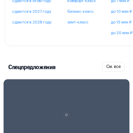
сдаются в этом году
комфорт-класс
до 7 млн ₽
сдаются в 2027 году
бизнес-класс
до 10 млн ₽
сдаются в 2028 году
элит-класс
до 15 млн ₽
до 20 млн ₽
Спецпредложения
См. все
Проектная декларация на
наш.дом.рф