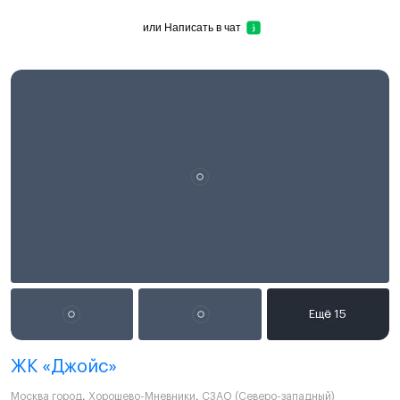
или
Написать в чат
ЖК «Джойс»
Москва город
,
Хорошево-Мневники
,
СЗАО (Северо-западный)