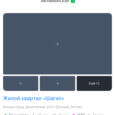
или
Написать в чат
Жилой квартал «Шагал»
Москва город
,
Даниловский
,
ЮАО (Южный)
,
Москва