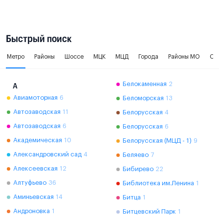
Быстрый поиск
Метро
Районы
Шоссе
МЦК
МЦД
Города
Районы МО
Ок
Белокаменная
2
А
Авиамоторная
6
Беломорская
13
Автозаводская
11
Белорусская
4
Автозаводская
6
Белорусская
6
Академическая
10
Белорусская (МЦД - 1)
9
Александровский сад
4
Беляево
7
Алексеевская
12
Бибирево
22
Алтуфьево
36
Библиотека им.Ленина
1
Аминьевская
14
Битца
1
Андроновка
1
Битцевский Парк
1