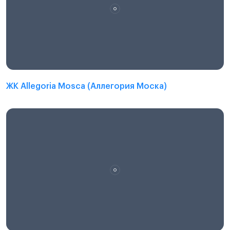
ЖК Allegoria Mosca (Аллегория Моска)