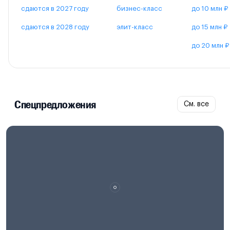
сдаются в 2027 году
бизнес-класс
до 10 млн ₽
сдаются в 2028 году
элит-класс
до 15 млн ₽
до 20 млн ₽
Спецпредложения
См. все
Проектная декларация на
наш.дом.рф