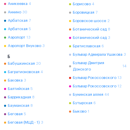
Аникеевка
4
Борисово
4
Аннино
30
Боровицкая
7
Арбатская
7
Боровское шоссе
2
Арбатская
5
Ботанический сад
8
Аэропорт
13
Ботанический сад
3
Аэропорт Внуково
3
Братиславская
6
Бульвар Адмирала Ушакова
3
Б
Бульвар Дмитрия
Бабушкинская
20
14
Донского
Багратионовская
4
Бульвар Рокоссовского
13
Баковка
3
Бульвар Рокоссовского
12
Балтийская
5
Бунинская аллея
44
Баррикадная
8
Бутырская
6
Бауманская
8
Быково
1
Беговая
5
Беговая (МЦД - 1)
3